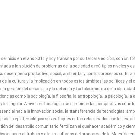
e inició en el año 2011 y hoy transita por su tercera edición, con un t
ntada a la solución de problemas de la sociedad a múltiples niveles y es
o su desempeño productivo, social, ambiental y con los procesos culturale
s de la cultura y la implicación en todos estos ámbitos las políticas y e
a gestión del desarrollo y la defensa y fortalecimiento de la identidad 
encias como la sociología, la filosofía, la antropología, la psicología, l
ar y lo singular. A nivel metodológico se combinan las perspectivas cuan
esencial hacia la innovación social, la transferencia de tecnologías, a
o. Desde lo epistemológico sus enfoques están relacionados con los estudi
ón del desarrollo comunitario fertilizan el quehacer académico y cientí
plinaria al trabajo y a los resultados del programa de la Maestría en E