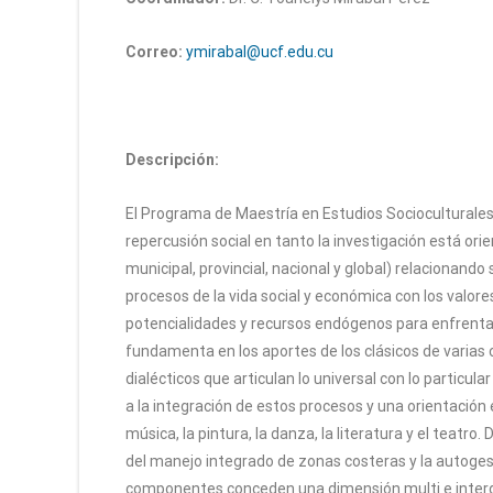
Correo:
ymirabal@ucf.edu.cu
Descripción:
El Programa de Maestría en Estudios Socioculturales s
repercusión social en tanto la investigación está orie
municipal, provincial, nacional y global) relacionand
procesos de la vida social y económica con los valore
potencialidades y recursos endógenos para enfrentar l
fundamenta en los aportes de los clásicos de varias ci
dialécticos que articulan lo universal con lo particul
a la integración de estos procesos y una orientación 
música, la pintura, la danza, la literatura y el teatr
del manejo integrado de zonas costeras y la autogesti
componentes conceden una dimensión multi e interdisci