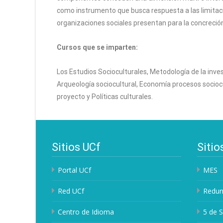
como instrumento que busca respuesta a las limitacion
organizaciones sociales presentan para la concreción 
Cursos que se imparten:
Los Estudios Socioculturales, Metodología de la inves
Arqueología sociocultural, Economía procesos sociocu
proyecto y Políticas culturales.
Sitios UCf
Sitio
Portal UCf
MES
Red UCf
Redun
Centro de Idioma
5 de 