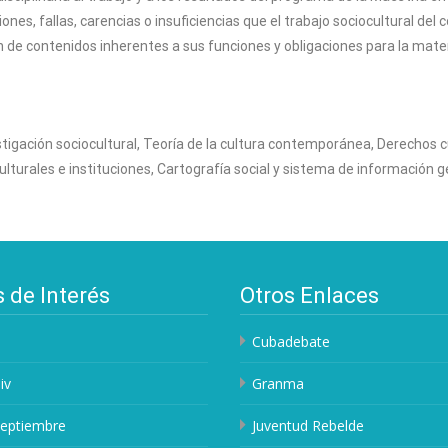
es, fallas, carencias o insuficiencias que el trabajo sociocultural del 
de contenidos inherentes a sus funciones y obligaciones para la materia
tigación sociocultural, Teoría de la cultura contemporánea, Derechos cu
lturales e instituciones, Cartografía social y sistema de información g
s de Interés
Otros Enlaces
Cubadebate
iv
Granma
Septiembre
Juventud Rebelde