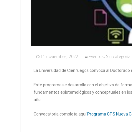
11 noviembre, 2022
Eventos
,
Sin categoría
La Universidad de Cienfuegos convoca al Doctorado en
Este programa se desarrolla con el objetivo de formar
fundamentos epistemológicos y conceptuales en los q
año.
Convocatoria completa aquí
Programa CTS Nueva C