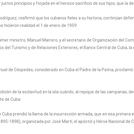
stos principios y forjada en el heroico sacrificio de sus hijos, que la d
o Rodríguez, reafirmó que los cubanos fieles a su historia, continúan defe
e hicieron realidad el 1 de enero de 1959.
rimer ministro, Manuel Marrero; y el secretario de Organización del Co
s del Turismo y de Relaciones Exteriores, el Banco Central de Cuba, la
uel de Céspedes, considerado en Cuba el Padre de la Patria, proclamó e
olición de la esclavitud en la isla cuándo, al repique de las campanas, de
nte de Cuba.
de Cuba prendió la llama de la insurrección armada, que en esa primera 
895-1898), organizada por José Martí, el apóstol y Héroe Nacional de Cu