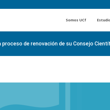
Somos UCf
Estudi
a proceso de renovación de su Consejo Cientí
Portada
»
La Universidad de Cienfuegos inicia