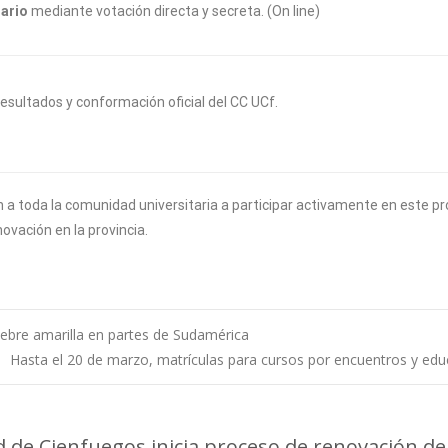
ario
mediante votación directa y secreta. (On line)
sultados y conformación oficial del CC UCf.
 a toda la comunidad universitaria a participar activamente en este pro
novación en la provincia.
iebre amarilla en partes de Sudamérica
Hasta el 20 de marzo, matrículas para cursos por encuentros y edu
 de Cienfuegos inicia proceso de renovación de 