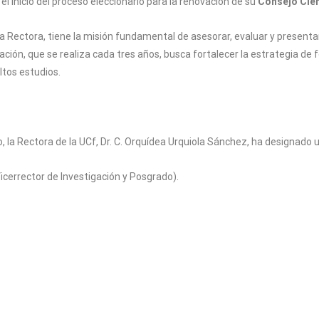
l inicio del proceso eleccionario para la renovación de su
Consejo Cien
 la Rectora, tiene la misión fundamental de asesorar, evaluar y presen
vación, que se realiza cada tres años, busca fortalecer la estrategia de
ltos estudios.
so, la Rectora de la UCf, Dr. C. Orquídea Urquiola Sánchez, ha designad
icerrector de Investigación y Posgrado).