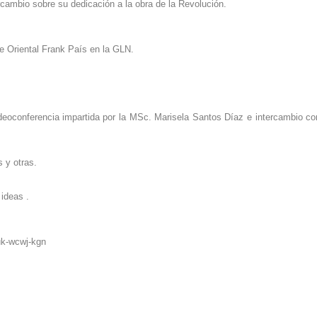
ercambio sobre su dedicación a la obra de la Revolución.
te Oriental Frank País en la GLN.
deo
conferencia
impartida por la MSc. Marisela Santos Díaz e intercambio con
 y otras.
s
ideas .
uk-wcwj-kgn