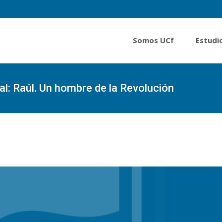
Somos UCf
Estudi
al: Raúl. Un hombre de la Revolución
Portada
»
Convocatoria al I Colo