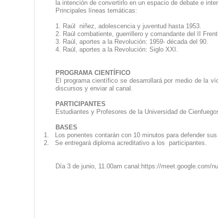
la intención de convertirlo en un espacio de debate e int
Principales líneas temáticas:
1. Raúl niñez, adolescencia y juventud hasta 1953.
2. Raúl combatiente, guerrillero y comandante del II Fren
3. Raúl
, a
portes a la Revolución: 1959- década del 90.
4. Raúl
, a
portes a la Revolución: Siglo XXI.
PROGRAMA CIENTÍFICO
El programa científico se desarrollará por medio de
la ví
discursos y enviar al canal
.
PARTICIPANTES
Estudiantes y Profesores de la Universidad
de Cienfuegos
BASES
1.
Los ponentes contarán
con
10 minutos para defender su
2.
Se entregará diploma acreditativo a los participantes.
Día 3 de junio, 11.00am canal:https://meet.google.com/n