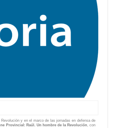
la Revolución
y en el marco de
las jornadas en
defensa de
ine Provincial: Raúl. Un hombre de la Revolución
, con