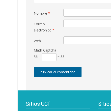
Nombre
*
Correo
electrónico
*
Web
Math Captcha
36 −
= 33
Sitios UCf
Sitio