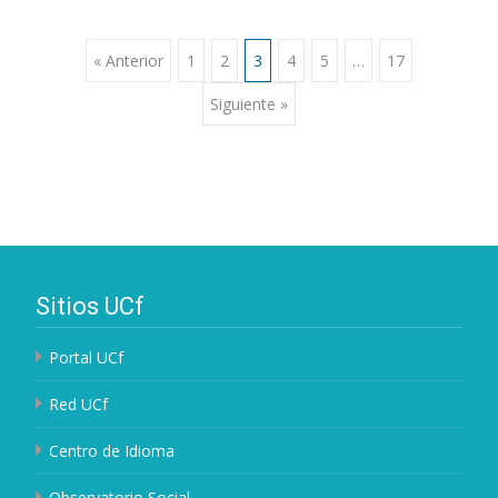
« Anterior
1
2
3
4
5
…
17
Navegación de
Siguiente »
entradas
Sitios UCf
Portal UCf
Red UCf
Centro de Idioma
Observatorio Social