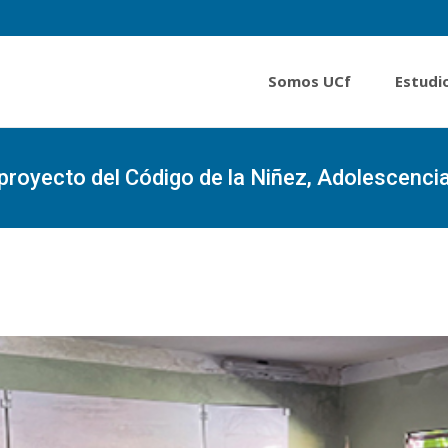
Somos UCf
Estudi
royecto del Código de la Niñez, Adolescenci
Portada
»
Debaten en Cienfuegos sobre anteproyecto del 